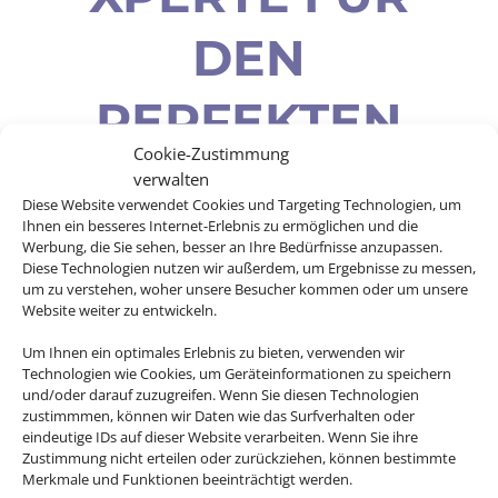
DEN
PERFEKTEN
Cookie-Zustimmung
URLAUB.
verwalten
Diese Website verwendet Cookies und Targeting Technologien, um
Ihnen ein besseres Internet-Erlebnis zu ermöglichen und die
Werbung, die Sie sehen, besser an Ihre Bedürfnisse anzupassen.
Diese Technologien nutzen wir außerdem, um Ergebnisse zu messen,
um zu verstehen, woher unsere Besucher kommen oder um unsere
Andalusien, Kuba, Kanada, die USA
Website weiter zu entwickeln.
oder doch lieber Asien? Es gibt so viel
Um Ihnen ein optimales Erlebnis zu bieten, verwenden wir
zu entdecken auf der Welt und mit
Technologien wie Cookies, um Geräteinformationen zu speichern
unseren Rundreiseangebote erleben
und/oder darauf zuzugreifen. Wenn Sie diesen Technologien
zustimmmen, können wir Daten wie das Surfverhalten oder
Sie Ihre Traumdestinationen in ihrer
eindeutige IDs auf dieser Website verarbeiten. Wenn Sie ihre
vollen Vielfalt.
Zustimmung nicht erteilen oder zurückziehen, können bestimmte
Merkmale und Funktionen beeinträchtigt werden.